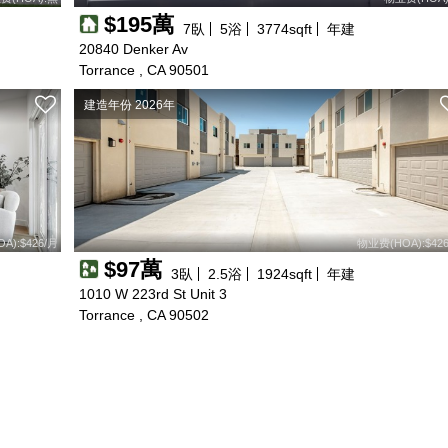
$195萬
7
臥
5
浴
3774
sqft
年建
20840 Denker Av
Torrance , CA 90501
建造年份 2026年
A):$426/月
物业费(HOA):$42
$97萬
3
臥
2.5
浴
1924
sqft
年建
1010 W 223rd St Unit 3
Torrance , CA 90502