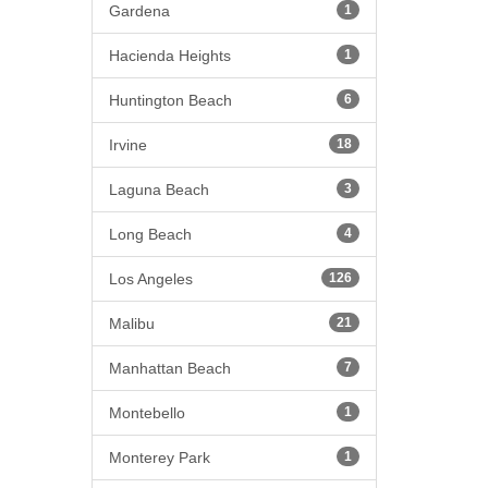
Gardena
1
Hacienda Heights
1
Huntington Beach
6
Irvine
18
Laguna Beach
3
Long Beach
4
Los Angeles
126
Malibu
21
Manhattan Beach
7
Montebello
1
Monterey Park
1