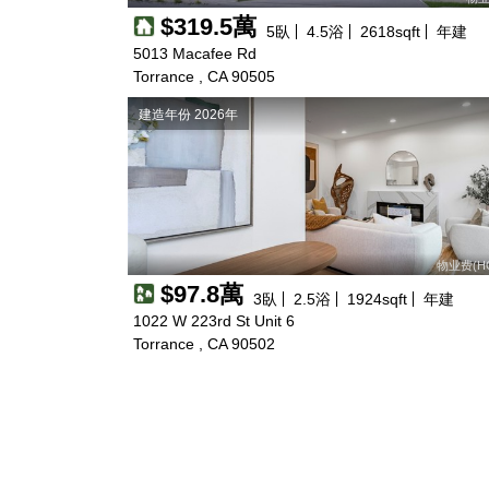
$319.5萬
5
臥
4.5
浴
2618
sqft
年建
5013 Macafee Rd
Torrance , CA 90505
建造年份 2026年
物业费(HO
$97.8萬
3
臥
2.5
浴
1924
sqft
年建
1022 W 223rd St Unit 6
Torrance , CA 90502