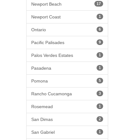
Newport Beach
17
Newport Coast
1
Ontario
6
Pacific Palisades
9
Palos Verdes Estates
1
Pasadena
1
Pomona
5
Rancho Cucamonga
3
Rosemead
1
San Dimas
2
San Gabriel
1