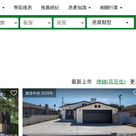
市
學區搜房
推薦經紀
房產知識
相關行業
房屋類型
最新上市
價錢(高至低)
更
建造年份 2026年
费(HOA):無
物业费(HOA)