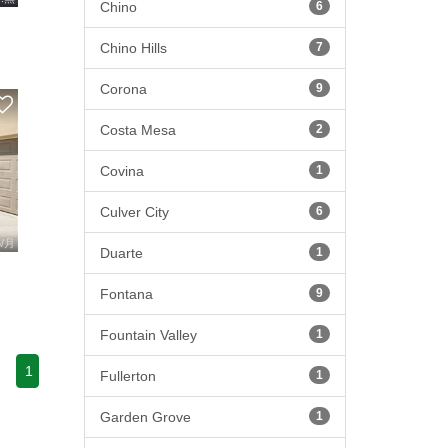
Chino
6
Chino Hills
7
Corona
9
Costa Mesa
2
Covina
1
Culver City
6
6/月
Duarte
1
Fontana
9
Fountain Valley
1
1
Fullerton
1
Garden Grove
1