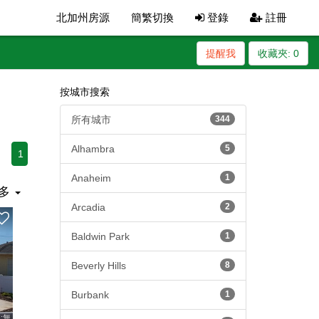
北加州房源
簡繁切換
登錄
註冊
提醒我
收藏夾:
0
按城市搜索
所有城市
344
Alhambra
5
1
Anaheim
1
多
Arcadia
2
Baldwin Park
1
Beverly Hills
8
Burbank
1
:無