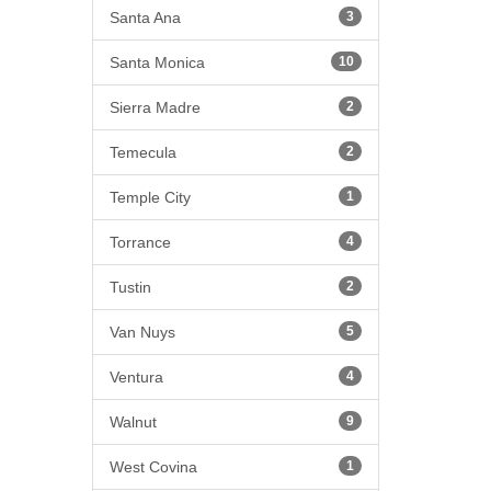
Santa Ana
3
Santa Monica
10
Sierra Madre
2
Temecula
2
Temple City
1
Torrance
4
Tustin
2
Van Nuys
5
Ventura
4
Walnut
9
West Covina
1