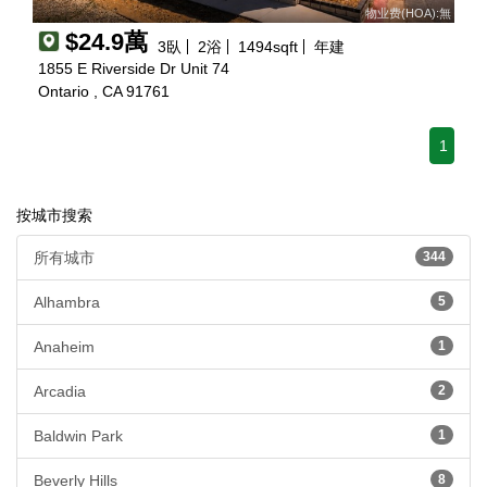
物业费(HOA):無
$24.9萬
3
臥
2
浴
1494
sqft
年建
1855 E Riverside Dr Unit 74
Ontario , CA 91761
1
按城市搜索
所有城市
344
Alhambra
5
Anaheim
1
Arcadia
2
Baldwin Park
1
Beverly Hills
8