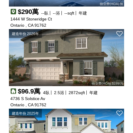
物业费(HOA):無
$290萬
--
臥
--
浴
--
sqft
年建
1444 W Stoneridge Ct
Ontario , CA 91762
建造年份 2026年
物业费(HOA):$199/月
$96.9萬
4
臥
2.5
浴
2872
sqft
年建
4736 S Solstice Av
Ontario , CA 91762
建造年份 2025年