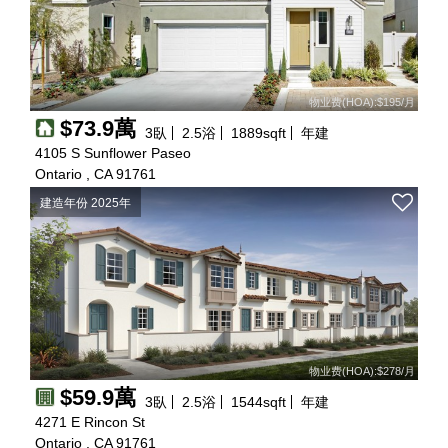
物业费(HOA):$195/月
$73.9萬
3
臥
2.5
浴
1889
sqft
年建
4105 S Sunflower Paseo
Ontario , CA 91761
建造年份 2025年
物业费(HOA):$278/月
$59.9萬
3
臥
2.5
浴
1544
sqft
年建
4271 E Rincon St
Ontario , CA 91761