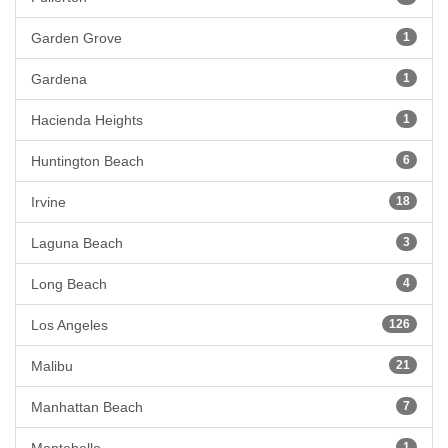
Garden Grove
1
Gardena
1
Hacienda Heights
1
Huntington Beach
6
Irvine
18
Laguna Beach
3
Long Beach
4
Los Angeles
126
Malibu
21
Manhattan Beach
7
1