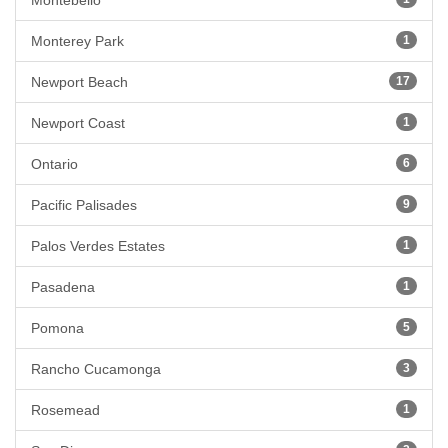
Montebello
Monterey Park
1
Newport Beach
17
Newport Coast
1
Ontario
6
Pacific Palisades
9
Palos Verdes Estates
1
Pasadena
1
Pomona
5
Rancho Cucamonga
3
Rosemead
1