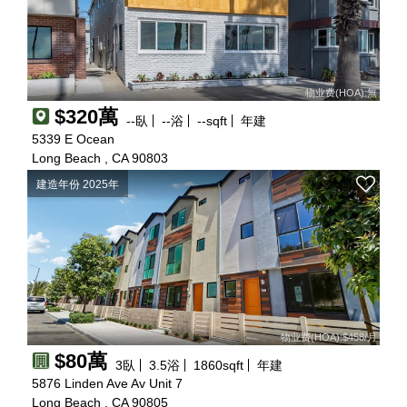
物业费(HOA):無
$320萬
--
臥
--
浴
--
sqft
年建
5339 E Ocean
Long Beach , CA 90803
建造年份 2025年
物业费(HOA):$458/月
$80萬
3
臥
3.5
浴
1860
sqft
年建
5876 Linden Ave Av Unit 7
Long Beach , CA 90805