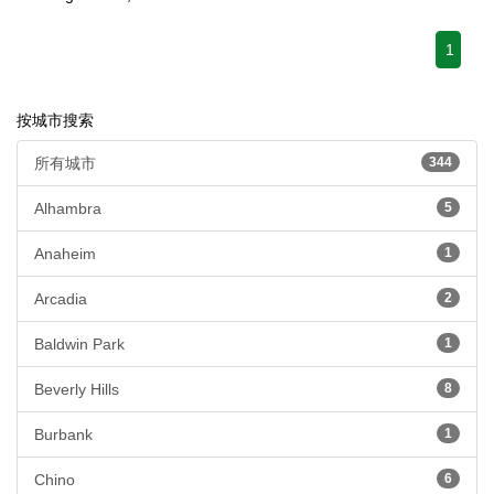
1
按城市搜索
所有城市
344
Alhambra
5
Anaheim
1
Arcadia
2
Baldwin Park
1
Beverly Hills
8
Burbank
1
Chino
6