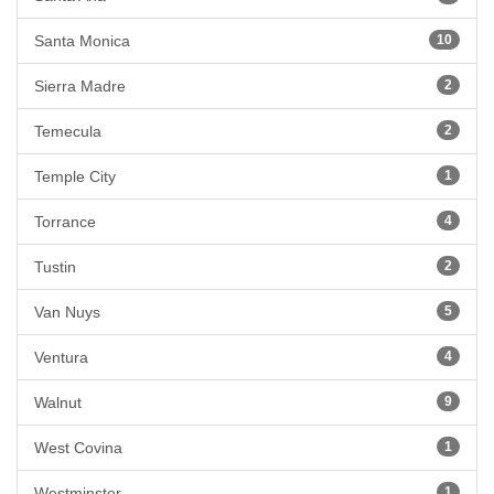
Santa Monica
10
Sierra Madre
2
Temecula
2
Temple City
1
Torrance
4
Tustin
2
Van Nuys
5
Ventura
4
Walnut
9
West Covina
1
Westminster
1