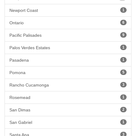
Newport Coast
1
Ontario
6
Pacific Palisades
9
Palos Verdes Estates
1
Pasadena
1
Pomona
5
Rancho Cucamonga
3
Rosemead
1
San Dimas
2
San Gabriel
1
Santa Ana
3