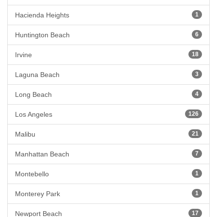
Hacienda Heights
1
Huntington Beach
6
Irvine
18
Laguna Beach
3
Long Beach
4
Los Angeles
126
Malibu
21
Manhattan Beach
7
Montebello
1
Monterey Park
1
Newport Beach
17