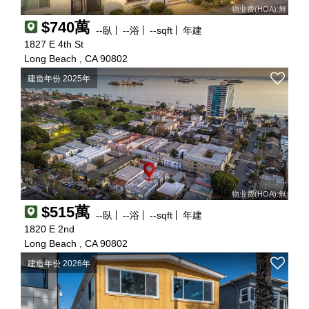
物业费(HOA):無
$740萬
--
臥
--
浴
--
sqft
年建
1827 E 4th St
Long Beach , CA 90802
建造年份 2025年
物业费(HOA):無
$515萬
--
臥
--
浴
--
sqft
年建
1820 E 2nd
Long Beach , CA 90802
建造年份 2026年