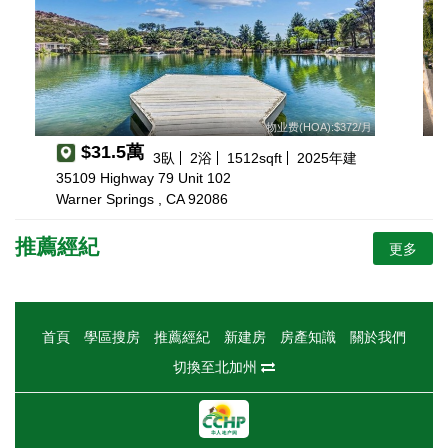
物业费(HOA):$372/月
$31.5萬
3
臥
2
浴
1512
sqft
2025
年建
35109 Highway 79 Unit 102
Warner Springs , CA 92086
推薦經紀
更多
首頁
學區搜房
推薦經紀
新建房
房產知識
關於我們
切換至北加州