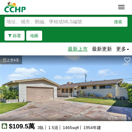
Toggl
navig
搜索
篩選
地圖
最新上市
最新更新
更多
已上市4天
去除邊界
物业费(HOA):無
$109.5萬
3
臥
1.5
浴
1465
sqft
1954
年建