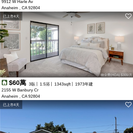
9912 W Harle Av
95萬
95萬
120萬
Anaheim , CA 92804
160萬
105萬
25萬
34萬
36萬
22萬
22萬
90萬
85萬
90萬
110萬
72萬
93萬
120萬
105萬
95萬
28萬
164萬
97萬
850萬
100萬
6萬
95萬
120萬
125萬
115萬
100萬
93萬
58萬
99萬
400萬
已上市4天
225萬
62萬
100萬
50萬
60萬
122萬
92萬
210萬
210萬
110萬
39萬
110萬
69萬
500萬
160萬
80萬
85萬
135萬
70萬
122萬
80萬
78萬
53萬
42萬
45萬
145萬
15萬
25萬
14萬
184萬
50萬
55萬
115萬
97萬
93萬
66萬
77萬
47萬
110萬
48萬
94萬
65萬
62萬
54萬
46萬
60萬
60萬
58萬
物业费(HOA):$300/月
$60萬
3
臥
1.5
浴
1343
sqft
1973
年建
2155 W Banbury Cr
Anaheim , CA 92804
已上市4天