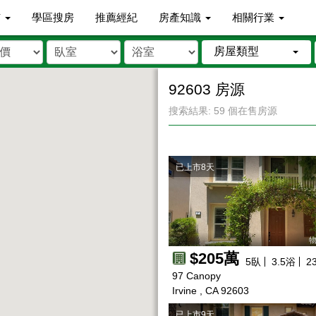
市
學區搜房
推薦經紀
房產知識
相關行業
房屋類型
92603 房源
搜索結果: 59 個在售房源
已上市8天
物
$205萬
5
臥
3.5
浴
2
97 Canopy
Irvine , CA 92603
已上市9天