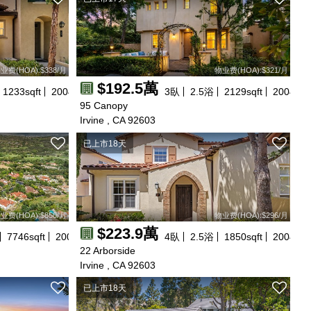
业费(HOA):$338/月
物业费(HOA):$321/月
$192.5萬
1233
sqft
2004
年建
3
臥
2.5
浴
2129
sqft
2004
年
95 Canopy
Irvine , CA 92603
已上市18天
业费(HOA):$850/月
物业费(HOA):$296/月
$223.9萬
7746
sqft
2005
年建
4
臥
2.5
浴
1850
sqft
2004
年
22 Arborside
Irvine , CA 92603
已上市18天