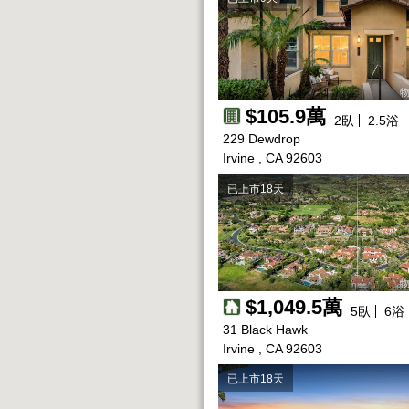
物
$105.9萬
2
臥
2.5
浴
229 Dewdrop
Irvine , CA 92603
已上市18天
物
$1,049.5萬
5
臥
6
浴
31 Black Hawk
Irvine , CA 92603
已上市18天