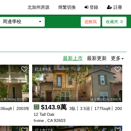
北加州房源
簡繁切換
登錄
註冊
周邊學校
提醒我
收藏夾:
0
最新上市
最新更新
更多
已上市9天
业费(HOA):$325/月
物业费(HOA):$365/月
$143.9萬
336
sqft
2003
年建
3
臥
3.5
浴
1775
sqft
2003
年
12 Tall Oak
Irvine , CA 92603
已上市17天