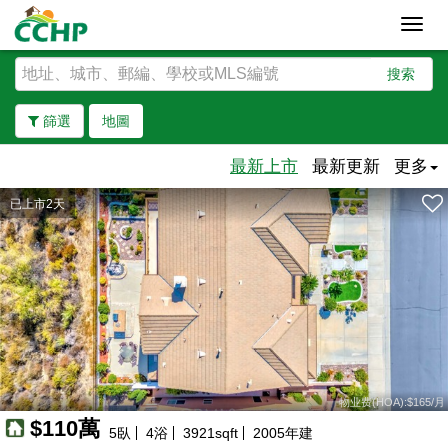
Toggl
navig
搜索
篩選
地圖
最新上市
最新更新
更多
已上市2天
去除邊界
90萬
15萬
30萬
28萬
27萬
74萬
85萬
21萬
40萬
20萬
27萬
物业费(HOA):$165/月
80萬
160萬
345萬
195萬
77萬
25萬
98萬
35萬
$110萬
55萬
115萬
265萬
165萬
5
臥
4
浴
3921
sqft
2005
年建
110萬
240萬
210萬
54萬
64萬
250萬
54萬
137萬