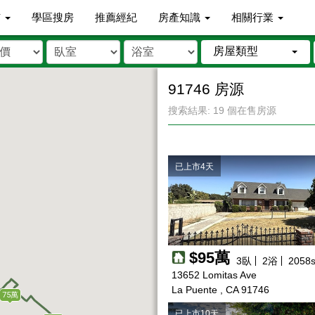
市
學區搜房
推薦經紀
房產知識
相關行業
房屋類型
91746 房源
搜索結果: 19 個在售房源
已上市4天
$95萬
3
臥
2
浴
2058
s
13652 Lomitas Ave
La Puente , CA 91746
75萬
已上市10天