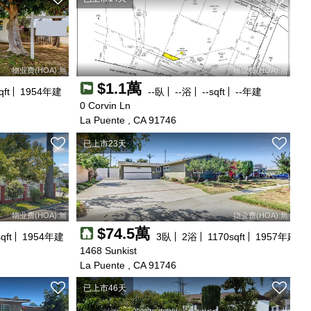
物业费(HOA):無
物业费(HOA):無
$1.1萬
qft
1954
年建
--
臥
--
浴
--
sqft
--
年建
0 Corvin Ln
La Puente , CA 91746
已上市23天
物业费(HOA):無
物业费(HOA):無
$74.5萬
qft
1954
年建
3
臥
2
浴
1170
sqft
1957
年建
1468 Sunkist
La Puente , CA 91746
已上市46天