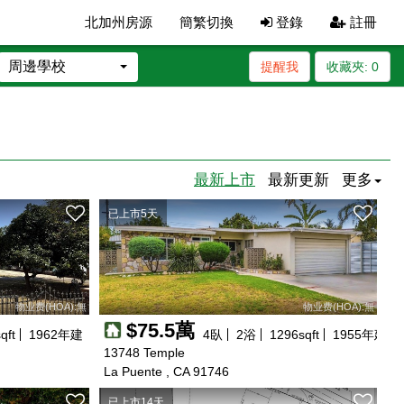
北加州房源
簡繁切換
登錄
註冊
周邊學校
提醒我
收藏夾:
0
最新上市
最新更新
更多
已上市5天
物业费(HOA):無
物业费(HOA):無
$75.5萬
qft
1962
年建
4
臥
2
浴
1296
sqft
1955
年建
13748 Temple
La Puente , CA 91746
已上市14天