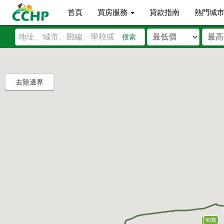
首頁
買房服務
貸款指南
熱門城
搜索
去除邊界
90萬
78萬