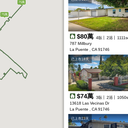
75萬
75萬
$80萬
4
臥
2
浴
1111
s
787 Millbury
La Puente , CA 91746
已上市18天
$74萬
3
臥
2
浴
1050
s
13618 Las Vecinas Dr
La Puente , CA 91746
已上市23天