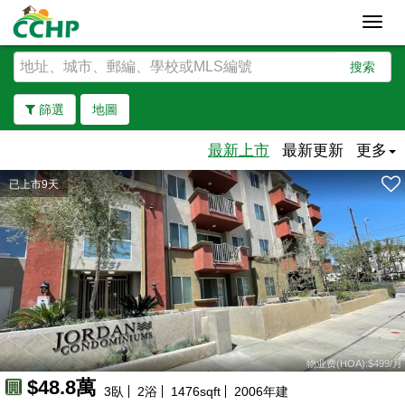
Toggl
navig
搜索
篩選
地圖
最新上市
最新更新
更多
已上市9天
去除邊界
物业费(HOA):$499/月
49萬
49萬
$48.8萬
89萬
90萬
3
臥
2
浴
1476
sqft
2006
年建
85萬