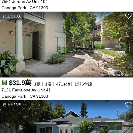
7551 Jordan Av Unit 104
95萬
95萬
67萬
Canoga Park , CA 91303
39萬
70萬
130萬
已上市13天
34萬
32萬
58萬
41萬
40萬
66萬
159萬
170萬
57萬
35萬
40萬
100萬
95萬
47萬
35萬
35萬
1350萬
105萬
115萬
106萬
120萬
253萬
物业费(HOA):$610/月
$31.9萬
1
臥
1
浴
471
sqft
1976
年建
7131 Farralone Av Unit 41
Canoga Park , CA 91303
已上市13天