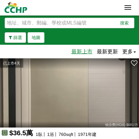
Toggl
navig
搜索
篩選
地圖
最新上市
最新更新
更多
已上市4天
去除邊界
160萬
110萬
88萬
111萬
160萬
89萬
88萬
88萬
90萬
90萬
92萬
98萬
87萬
91萬
90萬
83萬
89萬
93萬
53萬
74萬
79萬
75萬
75萬
46萬
77萬
76萬
44萬
48萬
47萬
47萬
57萬
51萬
48萬
物业费(HOA):$681/月
65萬
45萬
62萬
63萬
53萬
$36.5萬
1
臥
1
浴
760
sqft
1971
年建
90萬