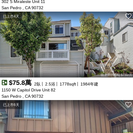
115萬
302 S Miraleste Unit 11
129萬
119萬
San Pedro , CA 90732
95萬
95萬
98萬
120萬
45萬
37萬
46萬
42萬
43萬
50萬
45萬
44萬
已上市4天
61萬
68萬
62萬
160萬
185萬
128萬
99萬
50萬
137萬
133萬
73萬
105萬
70萬
66萬
119萬
119萬
43萬
55萬
60萬
54萬
77萬
43萬
55萬
44萬
150萬
85萬
物业费(HOA):$730/月
$75.8萬
2
臥
2.5
浴
1778
sqft
1984
年建
1150 W Capitol Drive Unit 82
San Pedro , CA 90732
已上市6天