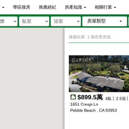
市
學區搜房
推薦經紀
房產知識
相關行業
房屋類型
搜索結果: 1 個在售房源
已上市132天
$899.5萬
4
臥
2.5
浴
1651 Crespi Ln
Pebble Beach , CA 93953