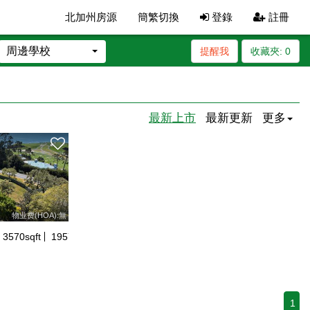
北加州房源
簡繁切換
登錄
註冊
周邊學校
提醒我
收藏夾:
0
最新上市
最新更新
更多
物业费(HOA):無
3570
sqft
1957
年建
1