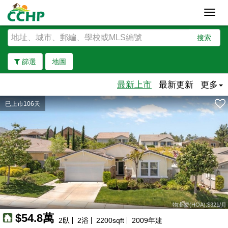
Toggl
navig
搜索
篩選
地圖
最新上市
最新更新
更多
已上市106天
去除邊界
物业费(HOA):$321/月
$54.8萬
2
臥
2
浴
2200
sqft
2009
年建