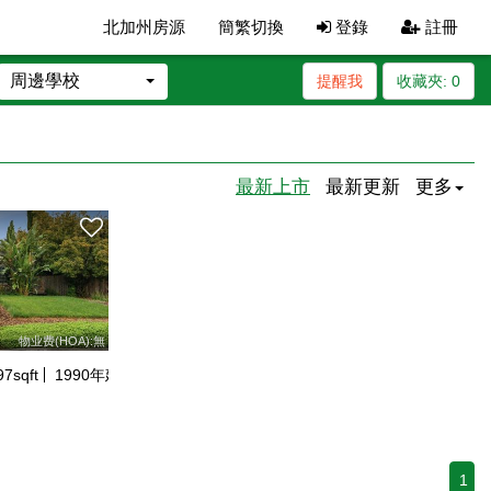
北加州房源
簡繁切換
登錄
註冊
周邊學校
提醒我
收藏夾:
0
最新上市
最新更新
更多
物业费(HOA):無
97
sqft
1990
年建
1