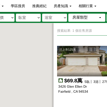
市
學區搜房
推薦經紀
房產知識
相關行業
房屋類型
搜索結果: 1 個在售房源
已上市125天
$69.8萬
5
臥
3
浴
27
3426 Glen Ellen Dr
Fairfield , CA 94534