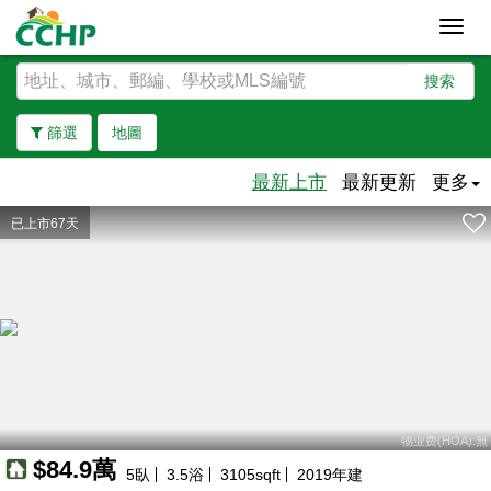
Toggl
navig
搜索
篩選
地圖
最新上市
最新更新
更多
已上市67天
去除邊界
物业费(HOA):無
$84.9萬
5
臥
3.5
浴
3105
sqft
2019
年建