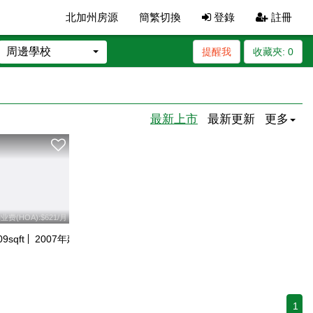
北加州房源
簡繁切換
登錄
註冊
周邊學校
提醒我
收藏夾:
0
最新上市
最新更新
更多
业费(HOA):$621/月
09
sqft
2007
年建
1