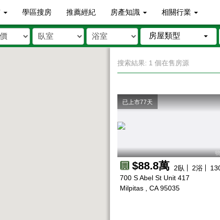
市
學區搜房
推薦經紀
房產知識
相關行業
房屋類型
搜索結果: 1 個在售房源
已上市77天
物
$88.8萬
2
臥
2
浴
13
700 S Abel St Unit 417
Milpitas , CA 95035