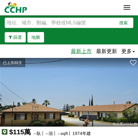
Toggl
navig
搜索
篩選
地圖
最新上市
最新更新
更多
已上市88天
去除邊界
物业费(HOA):無
$115萬
--
臥
--
浴
--
sqft
1974
年建