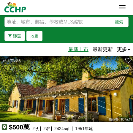
Toggl
navig
搜索
篩選
地圖
最新上市
最新更新
更多
已上市56天
去除邊界
物业费(HOA):無
$500萬
2
臥
2
浴
2424
sqft
1951
年建