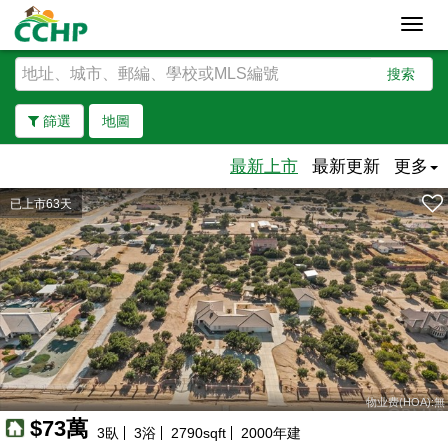
Toggl
navig
搜索
篩選
地圖
最新上市
最新更新
更多
已上市63天
去除邊界
物业费(HOA):無
$73萬
3
臥
3
浴
2790
sqft
2000
年建