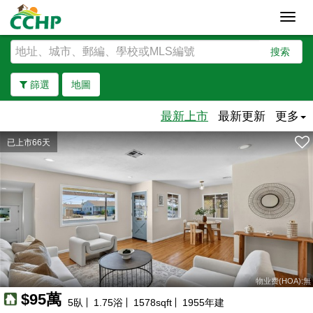
Toggl
navig
搜索
篩選
地圖
最新上市
最新更新
更多
已上市66天
去除邊界
物业费(HOA):無
$95萬
5
臥
1.75
浴
1578
sqft
1955
年建