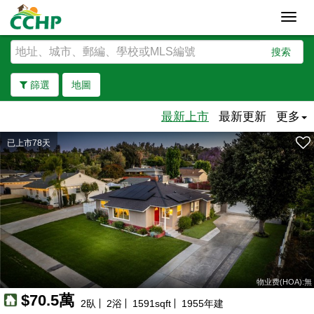
Toggl
navig
搜索
篩選
地圖
最新上市
最新更新
更多
已上市78天
去除邊界
物业费(HOA):無
$70.5萬
2
臥
2
浴
1591
sqft
1955
年建