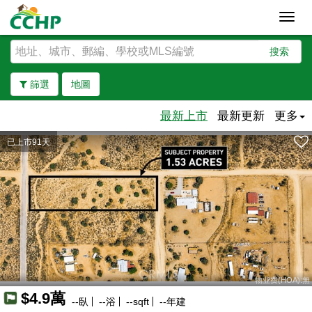
Toggl
navig
搜索
篩選
地圖
最新上市
最新更新
更多
已上市91天
去除邊界
物业费(HOA):無
$4.9萬
--
臥
--
浴
--
sqft
--
年建