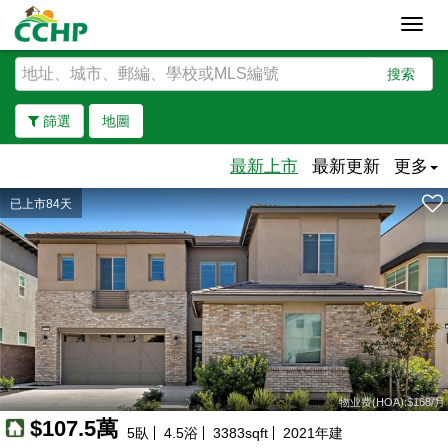
Toggl
navig
搜索
篩選
地圖
最新上市
最新更新
更多
已上市84天
去除邊界
物业费(HOA):$168/月
$107.5萬
5
臥
4.5
浴
3383
sqft
2021
年建