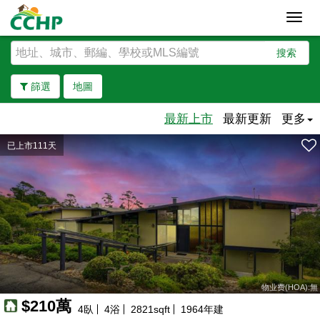
Toggl
navig
搜索
篩選
地圖
最新上市
最新更新
更多
已上市111天
去除邊界
物业费(HOA):無
$210萬
4
臥
4
浴
2821
sqft
1964
年建