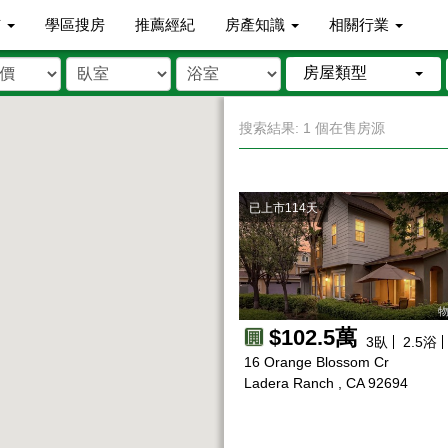
市
學區搜房
推薦經紀
房產知識
相關行業
房屋類型
搜索結果: 1 個在售房源
已上市114天
物
$102.5萬
3
臥
2.5
浴
16 Orange Blossom Cr
Ladera Ranch , CA 92694