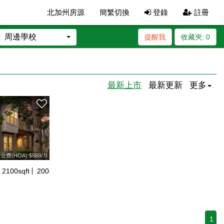
北加州房源
簡繁切換
登錄
註冊
周邊學校
提醒我
收藏夾:
0
最新上市
最新更新
更多
业费(HOA):$569/月
2100
sqft
2004
年建
1