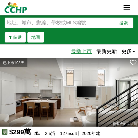
Toggl
navig
搜索
篩選
地圖
最新上市
最新更新
更多
已上市108天
去除邊界
物业费(HOA):無
$299萬
2
臥
2.5
浴
1275
sqft
2020
年建