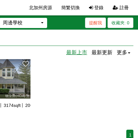
北加州房源
簡繁切換
登錄
註冊
周邊學校
提醒我
收藏夾:
0
最新上市
最新更新
更多
物业费(HOA):無
3174
sqft
2003
年建
1