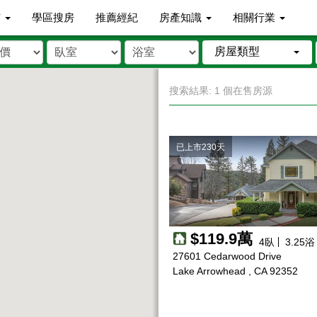
市
學區搜房
推薦經紀
房產知識
相關行業
房屋類型
搜索結果: 1 個在售房源
已上市230天
$119.9萬
4
臥
3.25
浴
27601 Cedarwood Drive
Lake Arrowhead , CA 92352