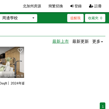
北加州房源
簡繁切換
登錄
註冊
周邊學校
提醒我
收藏夾:
0
最新上市
最新更新
更多
物业费(HOA):無
0
sqft
2024
年建
1