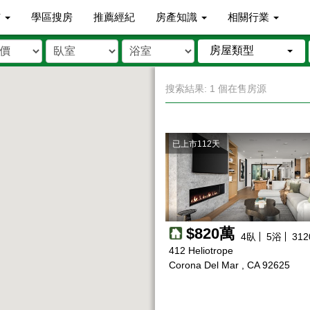
市
學區搜房
推薦經紀
房產知識
相關行業
房屋類型
搜索結果: 1 個在售房源
已上市112天
$820萬
4
臥
5
浴
312
412 Heliotrope
Corona Del Mar , CA 92625