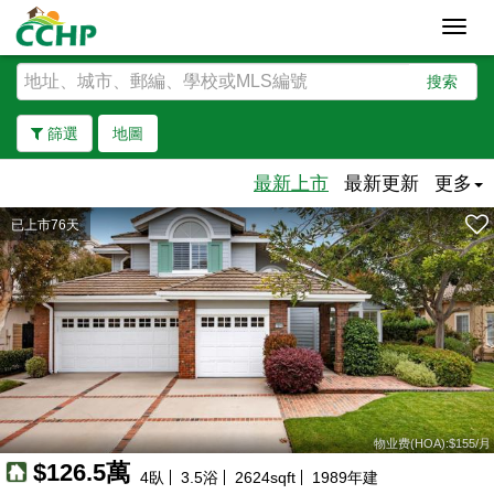
Toggl
navig
搜索
篩選
地圖
最新上市
最新更新
更多
已上市76天
去除邊界
物业费(HOA):$155/月
$126.5萬
4
臥
3.5
浴
2624
sqft
1989
年建