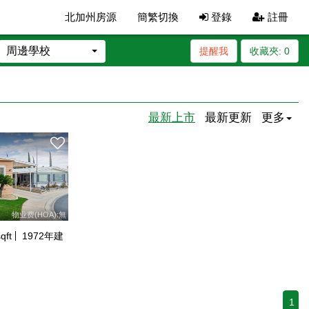
北加州房源
簡繁切換
登錄
註冊
周邊學校
提醒我
收藏夾:
0
最新上市
最新更新
更多
物业费(HOA):無
qft
1972
年建
1