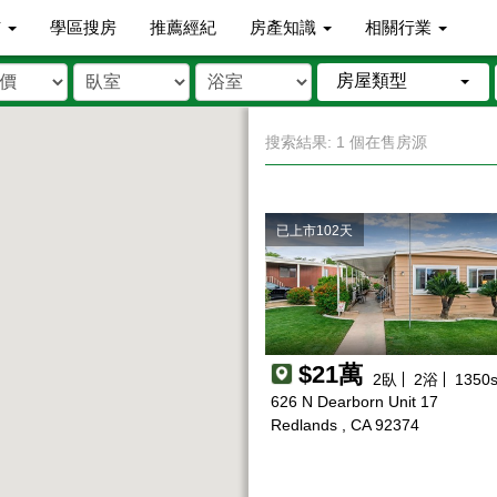
市
學區搜房
推薦經紀
房產知識
相關行業
房屋類型
搜索結果: 1 個在售房源
已上市102天
$21萬
2
臥
2
浴
1350
s
626 N Dearborn Unit 17
Redlands , CA 92374