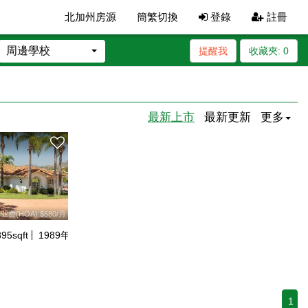
北加州房源
簡繁切換
登錄
註冊
周邊學校
提醒我
收藏夾:
0
最新上市
最新更新
更多
业费(HOA):$680/月
895
sqft
1989
年建
1