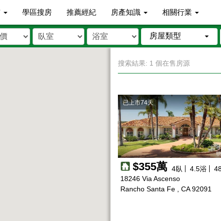
市
學區搜房
推薦經紀
房產知識
相關行業
房屋類型
搜索結果: 1 個在售房源
已上市74天
物
$355萬
4
臥
4.5
浴
4
18246 Via Ascenso
Rancho Santa Fe , CA 92091