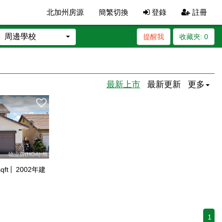
北加州房源
簡繁切換
登錄
註冊
周邊學校
提醒我
收藏夾:
0
最新上市
最新更新
更多
物业费(HOA):無
qft
2002
年建
1