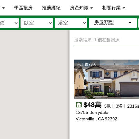
市
學區搜房
推薦經紀
房產知識
相關行業
房屋類型
搜索結果: 1 個在售房源
已上市79天
$48萬
5
臥
3
浴
2316
s
12755 Berrydale
Victorville , CA 92392