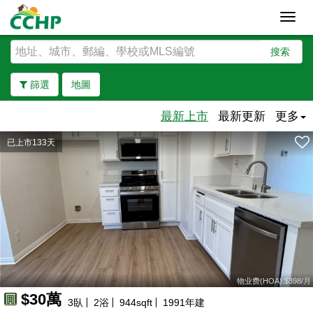
Toggl
navig
搜索
篩選
地圖
最新上市
最新更新
更多
已上市133天
去除邊界
物业费(HOA):$398/月
$30萬
3
臥
2
浴
944
sqft
1991
年建