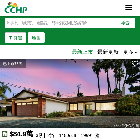
Toggl
navig
搜索
篩選
地圖
最新上市
最新更新
更多
已上市78天
去除邊界
物业费(HOA):無
$84.9萬
3
臥
2
浴
1450
sqft
1969
年建