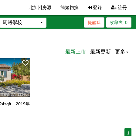
北加州房源
簡繁切換
登錄
註冊
周邊學校
提醒我
收藏夾:
0
最新上市
最新更新
更多
业费(HOA):$234/月
24
sqft
2019
年建
1