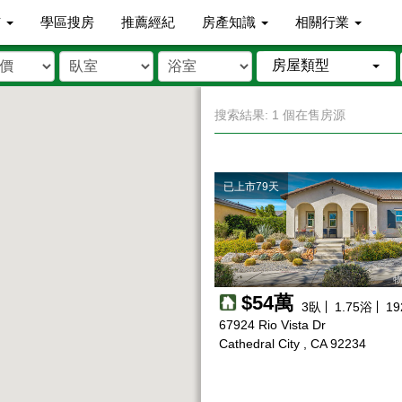
市
學區搜房
推薦經紀
房產知識
相關行業
房屋類型
搜索結果: 1 個在售房源
已上市79天
物
$54萬
3
臥
1.75
浴
19
67924 Rio Vista Dr
Cathedral City , CA 92234