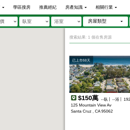
市
學區搜房
推薦經紀
房產知識
相關行業
房屋類型
搜索結果: 1 個在售房源
已上市68天
$150萬
--
臥
--
浴
19
125 Mountain View Av
Santa Cruz , CA 95062