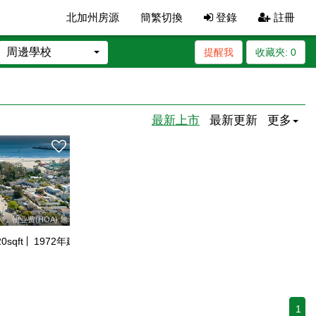
北加州房源
簡繁切換
登錄
註冊
周邊學校
提醒我
收藏夾:
0
最新上市
最新更新
更多
物业费(HOA):無
20
sqft
1972
年建
1