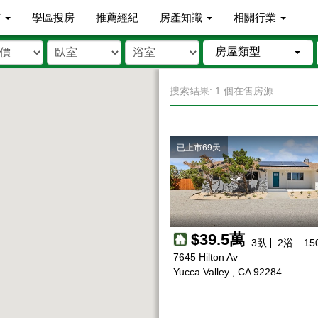
市
學區搜房
推薦經紀
房產知識
相關行業
房屋類型
搜索結果: 1 個在售房源
已上市69天
$39.5萬
3
臥
2
浴
15
7645 Hilton Av
Yucca Valley , CA 92284