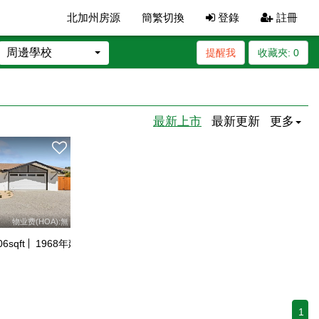
北加州房源
簡繁切換
登錄
註冊
周邊學校
提醒我
收藏夾:
0
最新上市
最新更新
更多
物业费(HOA):無
06
sqft
1968
年建
1