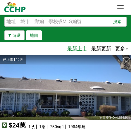
Toggl
navig
搜索
篩選
地圖
最新上市
最新更新
更多
已上市149天
去除邊界
物业费(HOA):$582/月
$24萬
1
臥
1
浴
750
sqft
1964
年建