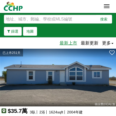
Toggl
navig
搜索
篩選
地圖
最新上市
最新更新
更多
已上市251天
去除邊界
物业费(HOA):無
$35.7萬
3
臥
2
浴
1624
sqft
2004
年建