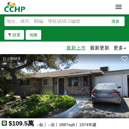
Toggl
navig
搜索
篩選
地圖
最新上市
最新更新
更多
已上市88天
去除邊界
物业费(HOA):無
$109.5萬
--
臥
--
浴
2887
sqft
1974
年建