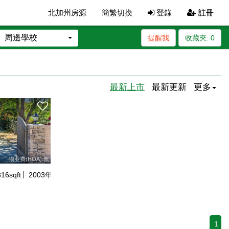
北加州房源
簡繁切換
登錄
註冊
周邊學校
提醒我
收藏夾:
0
最新上市
最新更新
更多
物业费(HOA):無
816
sqft
2003
年建
1