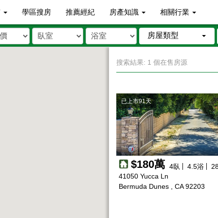
市
學區搜房
推薦經紀
房產知識
相關行業
房屋類型
搜索結果: 1 個在售房源
已上市91天
$180萬
4
臥
4.5
浴
2
41050 Yucca Ln
Bermuda Dunes , CA 92203