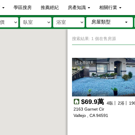
市
學區搜房
推薦經紀
房產知識
相關行業
房屋類型
搜索結果: 1 個在售房源
已上市98天
$69.9萬
4
臥
2
浴
19
2163 Garnet Cir
Vallejo , CA 94591