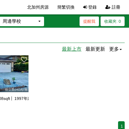
北加州房源
簡繁切換
登錄
註冊
周邊學校
提醒我
收藏夾:
0
最新上市
最新更新
更多
物业费(HOA):無
08
sqft
1997
年建
1