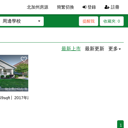
北加州房源
簡繁切換
登錄
註冊
周邊學校
提醒我
收藏夾:
0
最新上市
最新更新
更多
物业费(HOA):無
69
sqft
2017
年建
1