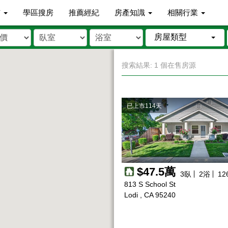
市
學區搜房
推薦經紀
房產知識
相關行業
房屋類型
搜索結果: 1 個在售房源
已上市114天
$47.5萬
3
臥
2
浴
12
813 S School St
Lodi , CA 95240