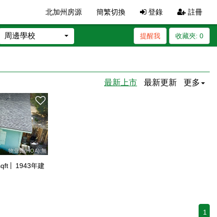
北加州房源
簡繁切換
登錄
註冊
周邊學校
提醒我
收藏夾:
0
最新上市
最新更新
更多
物业费(HOA):無
qft
1943
年建
1