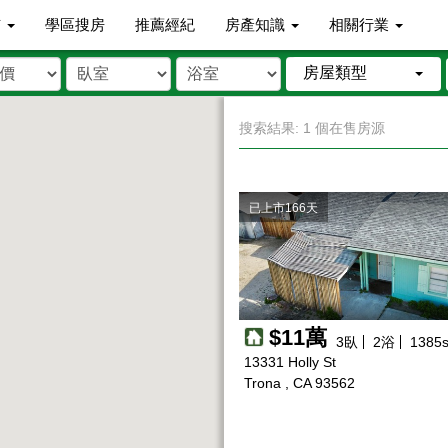
市
學區搜房
推薦經紀
房產知識
相關行業
房屋類型
搜索結果: 1 個在售房源
已上市166天
$11萬
3
臥
2
浴
1385
s
13331 Holly St
Trona , CA 93562