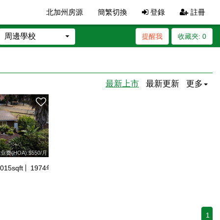
北加州房源
簡繁切換
登錄
註冊
周邊學校
提醒我
收藏夾:
0
最新上市
最新更新
更多
业费(HOA):$550/月
015
sqft
1974
年建
1