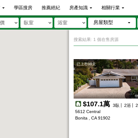
市
學區搜房
推薦經紀
房產知識
相關行業
房屋類型
搜索結果: 1 個在售房源
已上市98天
物
$107.1萬
3
臥
2
浴
2
5612 Central
Bonita , CA 91902