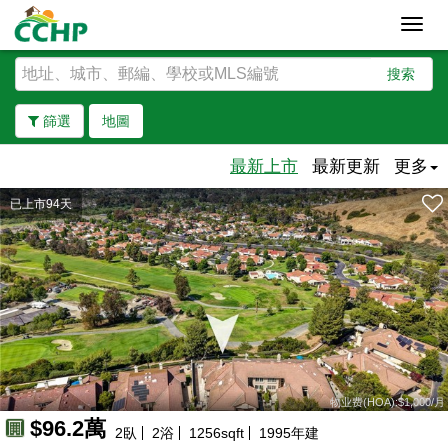
Toggl
navig
搜索
篩選
地圖
最新上市
最新更新
更多
已上市94天
去除邊界
物业费(HOA):$1,000/月
$96.2萬
2
臥
2
浴
1256
sqft
1995
年建