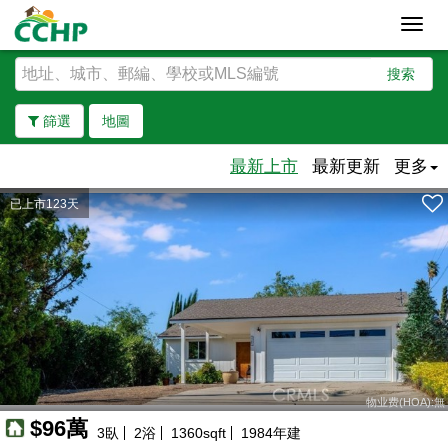
Toggl
navig
搜索
篩選
地圖
最新上市
最新更新
更多
已上市123天
去除邊界
物业费(HOA):無
$96萬
3
臥
2
浴
1360
sqft
1984
年建