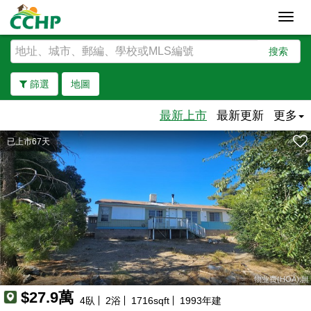
Toggl
navig
搜索
篩選
地圖
最新上市
最新更新
更多
已上市67天
去除邊界
物业费(HOA):無
$27.9萬
4
臥
2
浴
1716
sqft
1993
年建