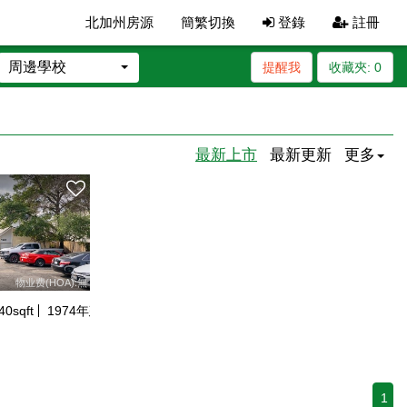
北加州房源
簡繁切換
登錄
註冊
周邊學校
提醒我
收藏夾:
0
最新上市
最新更新
更多
物业费(HOA):無
40
sqft
1974
年建
1