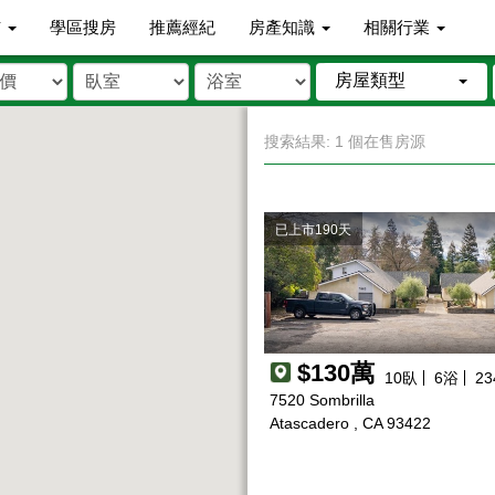
市
學區搜房
推薦經紀
房產知識
相關行業
房屋類型
搜索結果: 1 個在售房源
已上市190天
$130萬
10
臥
6
浴
23
7520 Sombrilla
Atascadero , CA 93422