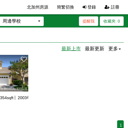
北加州房源
簡繁切換
登錄
註冊
周邊學校
提醒我
收藏夾:
0
最新上市
最新更新
更多
业费(HOA):$231/月
354
sqft
2003
年建
1