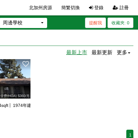
北加州房源
簡繁切換
登錄
註冊
周邊學校
提醒我
收藏夾:
0
最新上市
最新更新
更多
业费(HOA):$360/月
4
sqft
1974
年建
1