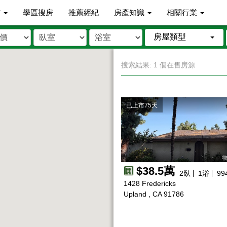
市
學區搜房
推薦經紀
房產知識
相關行業
房屋類型
搜索結果: 1 個在售房源
已上市75天
物
$38.5萬
2
臥
1
浴
99
1428 Fredericks
Upland , CA 91786